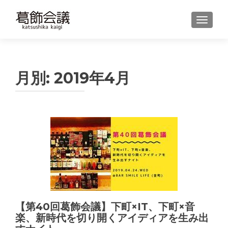
ナビゲ
月別:
2019年4月
【第40回葛飾会議】下町×IT、下町×音
楽、新時代を切り開くアイディアを生み出