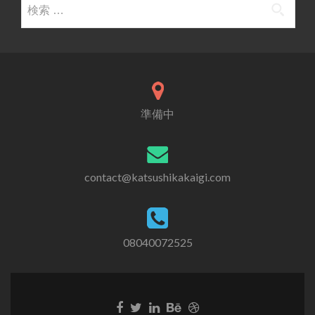
準備中
contact@katsushikakaigi.com
08040072525